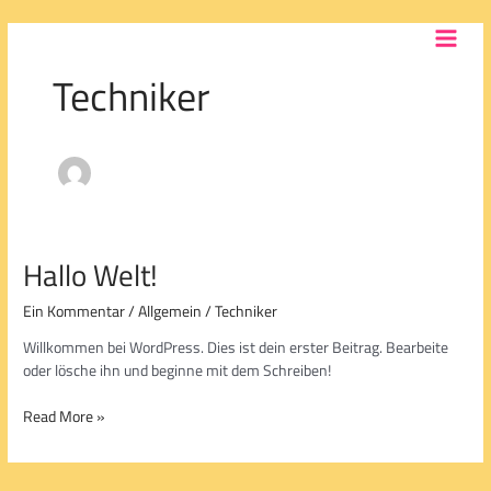
Zum
MAIN
Inhalt
MEN
springen
Techniker
Hallo Welt!
Hallo
Welt!
Ein Kommentar
/
Allgemein
/
Techniker
Willkommen bei WordPress. Dies ist dein erster Beitrag. Bearbeite
oder lösche ihn und beginne mit dem Schreiben!
Read More »